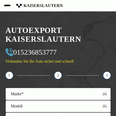
KAISERSLAUTERN
AUTOEXPORT
KAISERSLAUTERN
015236853777
Verkaufen Sie Ihr Auto sicher und schnell
1
2
3
Marke*
Modell